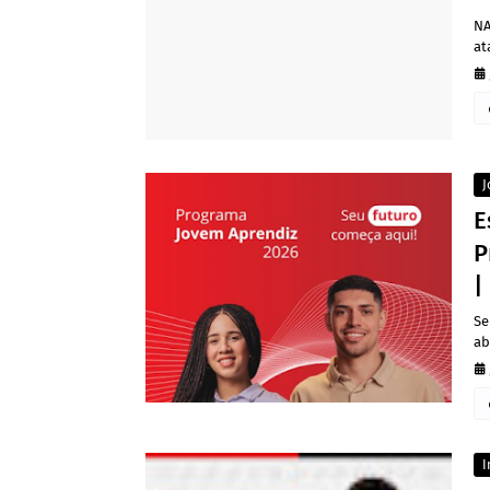
NA
at
J
E
P
|
Se
ab
I