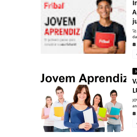
I
A
j
🚀
da
J
V
L
JO
an