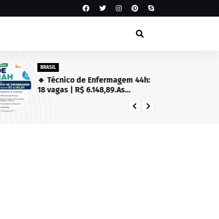
BRASIL
SA
🔹 Técnico de Enfermagem 44h:
Es
18 vagas | R$ 6.148,89.As
Se
inscrições estarão abertas de
in
03/08/2026 a 23/08/2026!