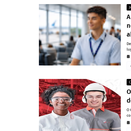
J
A
n
a
De
lu
C
O
d
O 
co