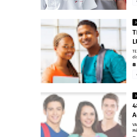
J
T
L
TE
di
J
4
A
VA
Mé