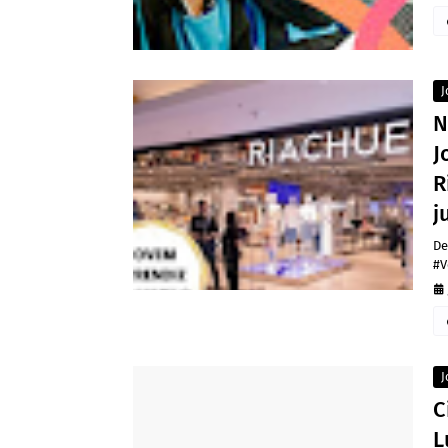
J
N
J
R
j
De
#V
J
C
L