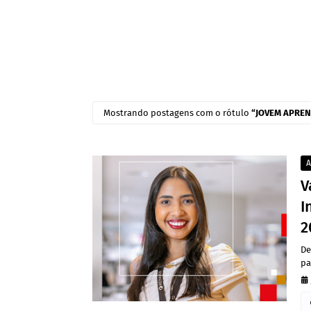
Mostrando postagens com o rótulo
JOVEM APREN
A
V
I
2
De
pa