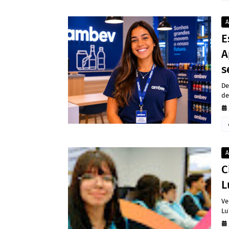
A
E
A
s
De
de
A
C
L
Ve
Lu