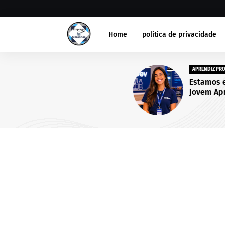
Home
politica de privacidade
APRENDIZ PROCESSO
Estamos em busca de um(a
Jovem Aprendiz - Inscriçõe
abertas até 25 de setembro
2026.