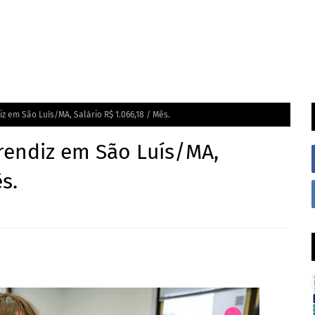
z em São Luís/MA, Salário R$ 1.066,18 / Mês.
rendiz em São Luís/MA,
s.