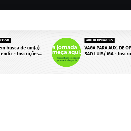
AUX. DE OPERACOES
)
VAGA PARA AUX. DE OPERACOES |
s
SAO LUIS/ MA - Inscrições
 de
abertas até 18 de setembro de
2026.