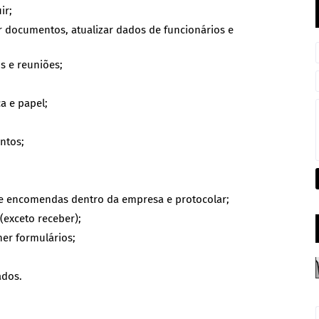
uir;
ar documentos, atualizar dados de funcionários e
os e reuniões;
a e papel;
entos;
 e encomendas dentro da empresa e protocolar;
 (exceto receber);
her formulários;
ados.