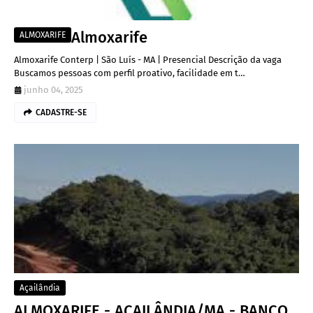
Almoxarife
ALMOXARIFE
Almoxarife Conterp | São Luís - MA | Presencial Descrição da vaga
Buscamos pessoas com perfil proativo, facilidade em t…
junho 04, 2025
CADASTRE-SE
Açailândia
ALMOXARIFE - AÇAILÂNDIA/MA - BANCO