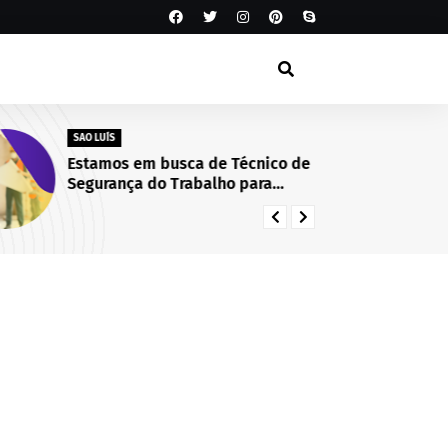
SAO LUÍS
SA
Estamos em busca de Técnico de
Té
Segurança do Trabalho para
La
integrar nosso time! São Luís/MA.