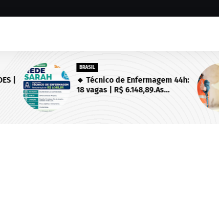
BRASIL
ES |
🔹 Técnico de Enfermagem 44h:
18 vagas | R$ 6.148,89.As
 de
inscrições estarão abertas de
03/08/2026 a 23/08/2026!