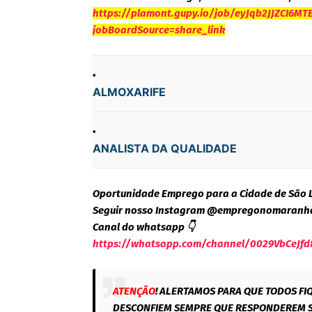
https://plamont.gupy.io/job/eyJqb2JJZCI6M
jobBoardSource=share_link
ALMOXARIFE
ANALISTA DA QUALIDADE
Oportunidade Emprego para a Cidade de São 
Seguir nosso Instagram @empregonomaranh
Canal do whatsapp 👇
https://whatsapp.com/channel/0029VbCeJfd
ATENÇÃO
! ALERTAMOS PARA QUE TODOS FI
DESCONFIEM SEMPRE QUE RESPONDEREM S