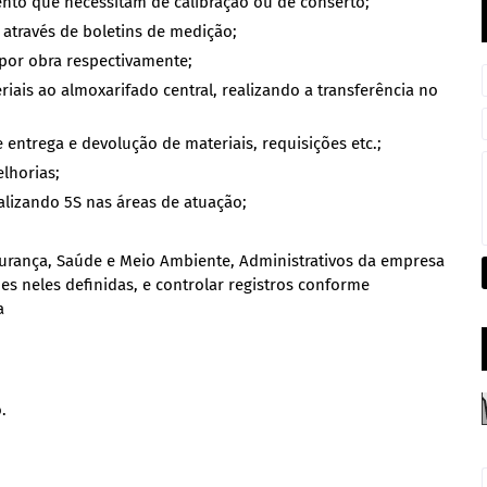
ento que necessitam de calibração ou de conserto;
 através de boletins de medição;
 por obra respectivamente;
iais ao almoxarifado central, realizando a transferência no
entrega e devolução de materiais, requisições etc.;
elhorias;
alizando 5S nas áreas de atuação;
urança, Saúde e Meio Ambiente, Administrativos da empresa
es neles definidas, e controlar registros conforme
a
.