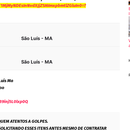
TE1MjMyNDEsInNvdXJjZSI6ImxpbmtlZGluIn0=?
São Luís - MA
São Luís - MA
Luís Ma
ao
89inj5L0lxp0Q
QUEM ATENTOS A GOLPES.
OLICITANDO ESSES ITENS ANTES MESMO DE CONTRATAR