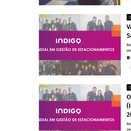
O
V
S
Re
ve
O
O
(
2
Re
ve