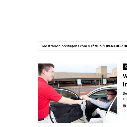
Mostrando postagens com o rótulo
OPERADOR D
O
V
I
De
co