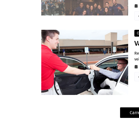
O
V
Re
ve
Carr