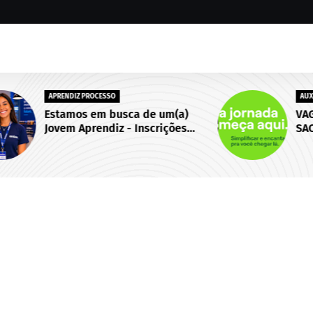
AUX. DE OPERACOES
)
VAGA PARA AUX. DE OPERACOES |
s
SAO LUIS/ MA - Inscrições
 de
abertas até 18 de setembro de
2026.