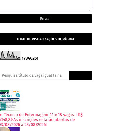
TOTAL DE VISUALIZAÇÕES DE PÁGINA
1
7
3
4
6
2
6
1
🔹 Técnico de Enfermagem 44h: 18 vagas | R$
6.148,89.As inscrições estarão abertas de
03/08/2026 a 23/08/2026!