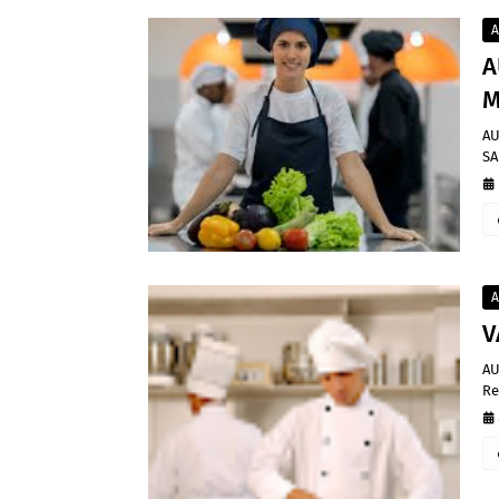
A
A
M
AU
SA
A
V
AU
Re