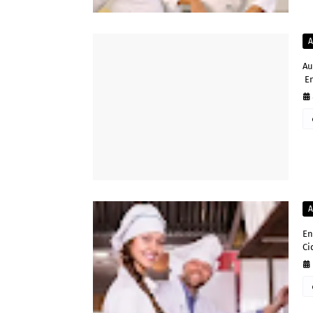
A
Au
En
A
En
Ci