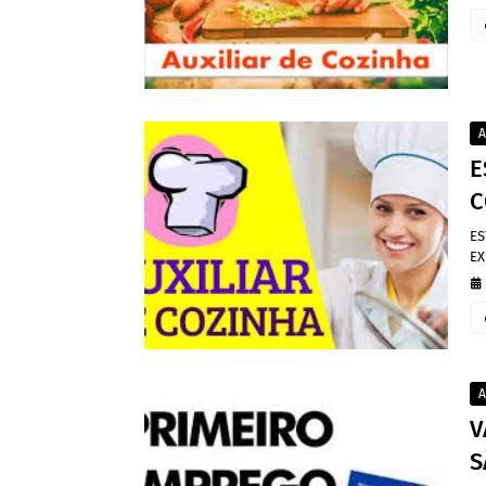
A
E
C
ES
EX
A
V
S