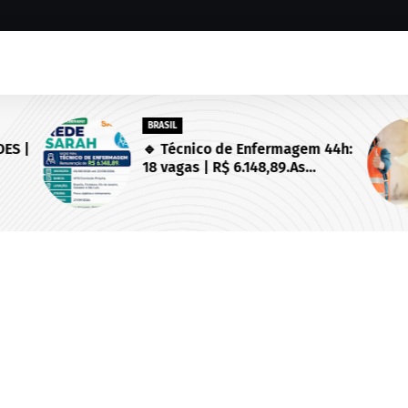
BRASIL
ES |
🔹 Técnico de Enfermagem 44h:
18 vagas | R$ 6.148,89.As
 de
inscrições estarão abertas de
03/08/2026 a 23/08/2026!