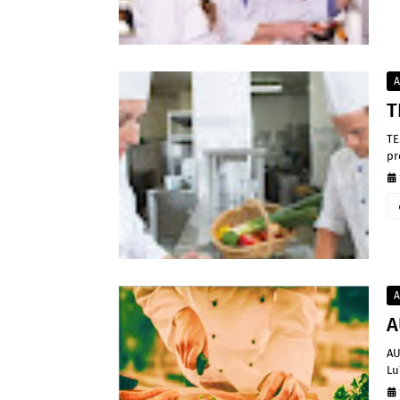
A
T
TE
pr
A
A
AU
Lu