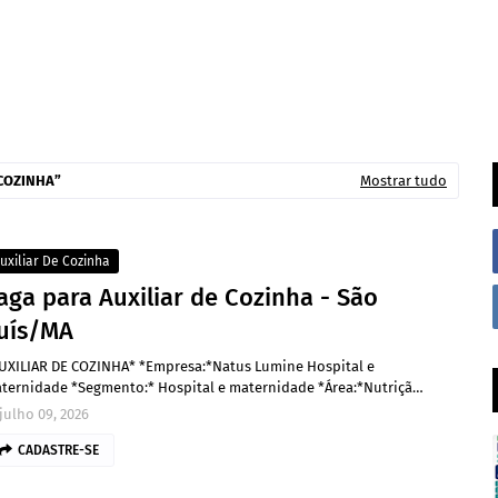
 COZINHA
Mostrar tudo
uxiliar De Cozinha
aga para Auxiliar de Cozinha - São
uís/MA
UXILIAR DE COZINHA* *Empresa:*Natus Lumine Hospital e
ternidade *Segmento:* Hospital e maternidade *Área:*Nutriçã…
julho 09, 2026
CADASTRE-SE