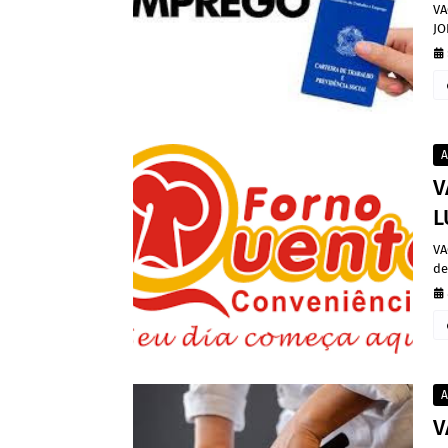
VA
JO
A
V
L
VA
de
A
V