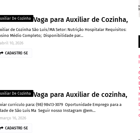
Vaga para Auxiliar de Cozinha,
uxiliar De Cozinha
xiliar de Cozinha São Luís/MA Setor: Nutrição Hospitalar Requisitos:
sino Médio Completo; ⁠Disponibilidade par…
abril 10, 2026
CADASTRE-SE
Vaga para Auxiliar de cozinha,
uxiliar De Cozinha
viar curriculo para: (98) 98413-3079 Oportunidade Emprego para a
dade de São Luís Ma Seguir nosso Instagram @em…
março 16, 2026
CADASTRE-SE