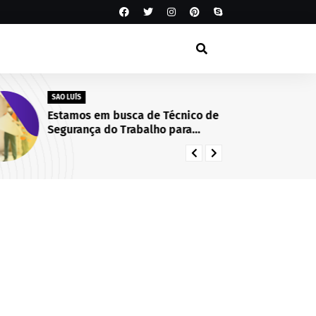
SAO LUÍS
SA
Estamos em busca de Técnico de
Té
Segurança do Trabalho para
La
integrar nosso time! São Luís/MA.