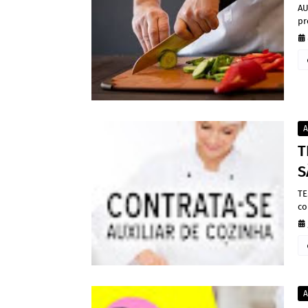
AU
pr
A
T
S
TE
co
A