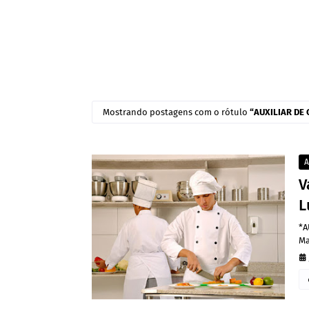
Mostrando postagens com o rótulo
AUXILIAR DE
A
V
L
*A
Ma