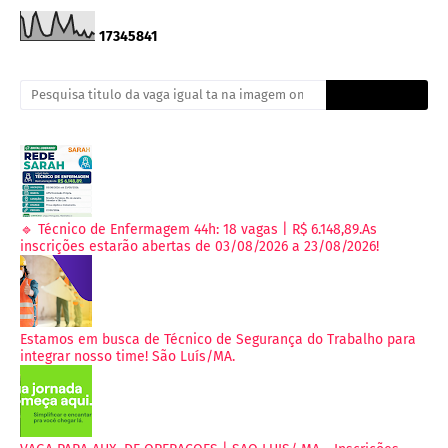
1
7
3
4
5
8
4
1
🔹 Técnico de Enfermagem 44h: 18 vagas | R$ 6.148,89.As
inscrições estarão abertas de 03/08/2026 a 23/08/2026!
Estamos em busca de Técnico de Segurança do Trabalho para
integrar nosso time! São Luís/MA.