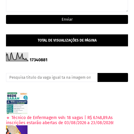
TOTAL DE VISUALIZAÇÕES DE PÁGINA
1
7
3
4
0
8
8
1
🔹 Técnico de Enfermagem 44h: 18 vagas | R$ 6.148,89.As
inscrições estarão abertas de 03/08/2026 a 23/08/2026!