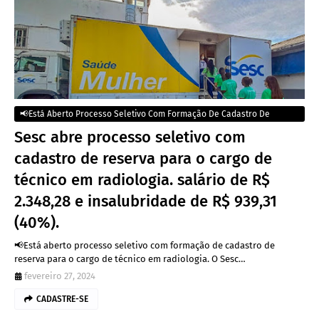
📢Está Aberto Processo Seletivo Com Formação De Cadastro De
Reserva Para O Cargo De Técnico Em Radiologia
Sesc abre processo seletivo com
cadastro de reserva para o cargo de
técnico em radiologia. salário de R$
2.348,28 e insalubridade de R$ 939,31
(40%).
📢Está aberto processo seletivo com formação de cadastro de
reserva para o cargo de técnico em radiologia. O Sesc…
fevereiro 27, 2024
CADASTRE-SE