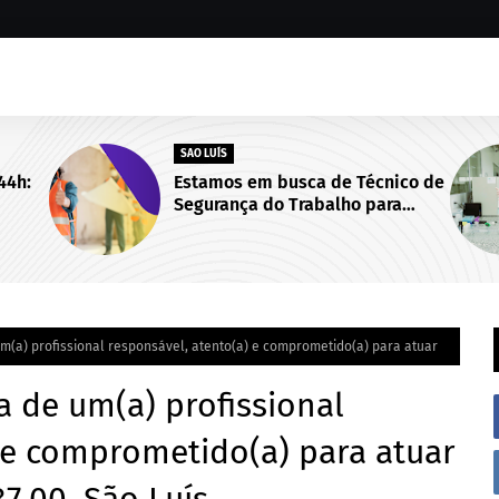
SAO LUÍS
44h:
Estamos em busca de Técnico de
Segurança do Trabalho para
de
integrar nosso time! São Luís/MA.
m(a) profissional responsável, atento(a) e comprometido(a) para atuar
a de um(a) profissional
 e comprometido(a) para atuar