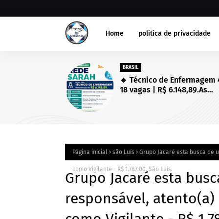
Home
politica de privacidade
BRASIL
🔹 Técnico de Enfermagem 
18 vagas | R$ 6.148,89.As
inscrições estarão abertas 
03/08/2026 a 23/08/2026!
Página inicial
são Luís
Grupo Jacaré esta busca de u
como Vigilante - R$ 1.787,00. São Luís.
Grupo Jacaré esta busc
responsável, atento(a)