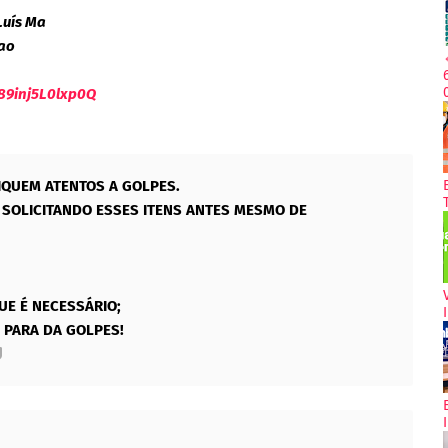
Luís Ma
ao
89inj5L0lxp0Q
IQUEM ATENTOS A GOLPES.
SOLICITANDO ESSES ITENS ANTES MESMO DE
UE É NECESSÁRIO;
 PARA DA GOLPES!