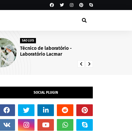
SAO LUIS
AP
Técnico de laboratório -
Va
Laboratório Lacmar
Ap
25
SOCIAL PLUGIN