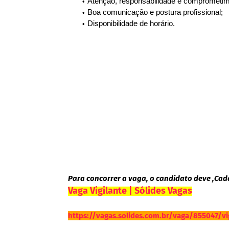
Atenção, responsabilidade e comprometim
Boa comunicação e postura profissional;
Disponibilidade de horário.
Para concorrer a vaga, o candidato deve ,Cada
Vaga Vigilante | Sólides Vagas
https://vagas.solides.com.br/vaga/855047/vi