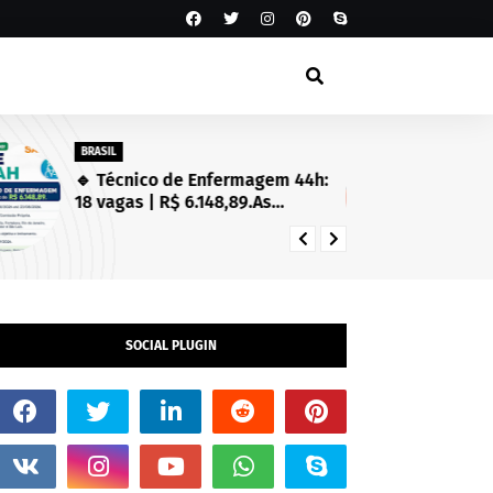
BRASIL
SA
🔹 Técnico de Enfermagem 44h:
Es
18 vagas | R$ 6.148,89.As
Se
inscrições estarão abertas de
in
03/08/2026 a 23/08/2026!
SOCIAL PLUGIN