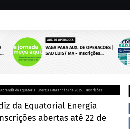
AUX. DE OPERACOES
)
VAGA PARA AUX. DE OPERACOES |
s
SAO LUIS/ MA - Inscrições
 de
abertas até 18 de setembro de
2026.
prendiz da Equatorial Energia (Maranhão) de 2025. - Inscrições
iz da Equatorial Energia
nscrições abertas até 22 de