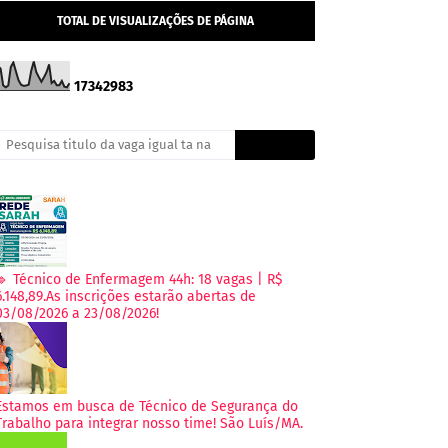
TOTAL DE VISUALIZAÇÕES DE PÁGINA
1
7
3
4
2
9
8
3
🔹 Técnico de Enfermagem 44h: 18 vagas | R$
6.148,89.As inscrições estarão abertas de
03/08/2026 a 23/08/2026!
Estamos em busca de Técnico de Segurança do
Trabalho para integrar nosso time! São Luís/MA.