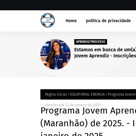
Home
politica de privacidade
APRENDIZ PROCESSO
Estamos em busca de um(a
Jovem Aprendiz - Inscriçõe
abertas até 25 de setembro
2026.
Página inicial
EQUATORIAL ENERGIA
Programa Jovem A
abertas até 22 de janeiro de 2025
Programa Jovem Aprend
(Maranhão) de 2025. - I