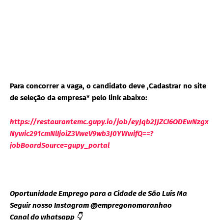
Para concorrer a vaga, o candidato deve ,Cadastrar no site
de seleção da empresa* pelo link abaixo:
https://restaurantemc.gupy.io/job/eyJqb2JJZCI6ODEwNzgx
Nywic291cmNlIjoiZ3VweV9wb3J0YWwifQ==?
jobBoardSource=gupy_portal
Oportunidade Emprego para a Cidade de São Luís Ma
Seguir nosso Instagram @empregonomaranhao
Canal do whatsapp 👇