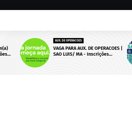
AUX. DE OPERACOES
)
VAGA PARA AUX. DE OPERACOES |
s
SAO LUIS/ MA - Inscrições
 de
abertas até 18 de setembro de
2026.