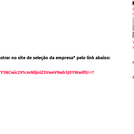
strar no site de seleção da empresa* pelo link abaixo:
OTY5NCwic291cmNlIjoiZ3VweV9wb3J0YWwifQ==?