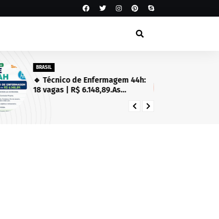
BRASIL
SA
🔹 Técnico de Enfermagem 44h:
Es
18 vagas | R$ 6.148,89.As
Se
inscrições estarão abertas de
in
03/08/2026 a 23/08/2026!