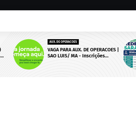
AUX. DE OPERACOES
)
VAGA PARA AUX. DE OPERACOES |
s
SAO LUIS/ MA - Inscrições
 de
abertas até 18 de setembro de
2026.