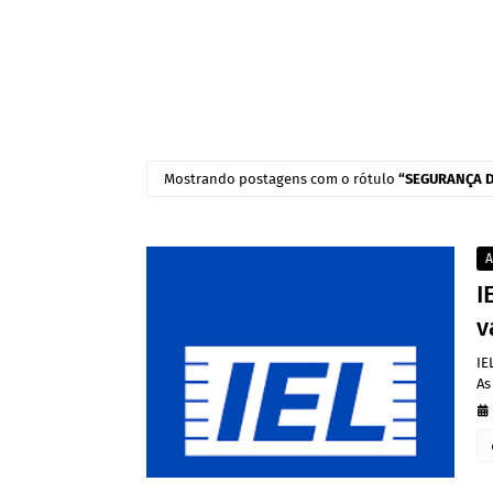
Mostrando postagens com o rótulo
SEGURANÇA 
A
I
v
IE
As