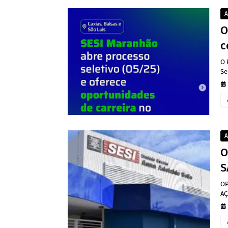
A
O
c
O 
Se
A
O
S
OP
AÇ