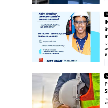
I
I
8
I
IN
MA
S
P
S
PE
RE