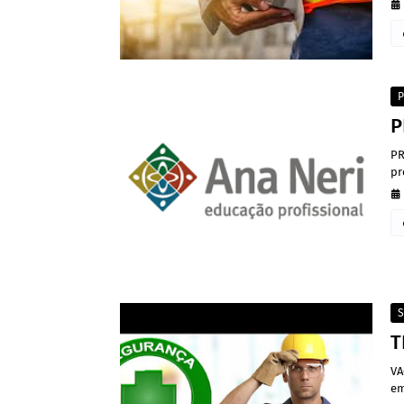
P
P
PR
pr
S
T
VA
em