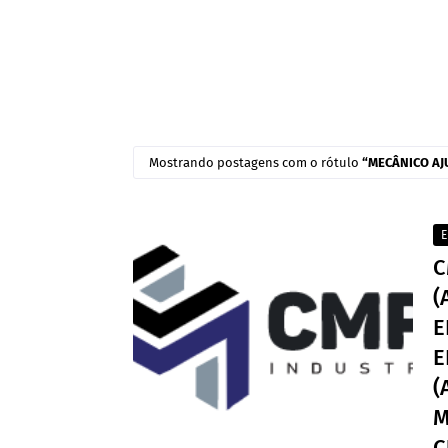
Mostrando postagens com o rótulo
MECÂNICO AJ
E
C
(
E
E
(
M
C