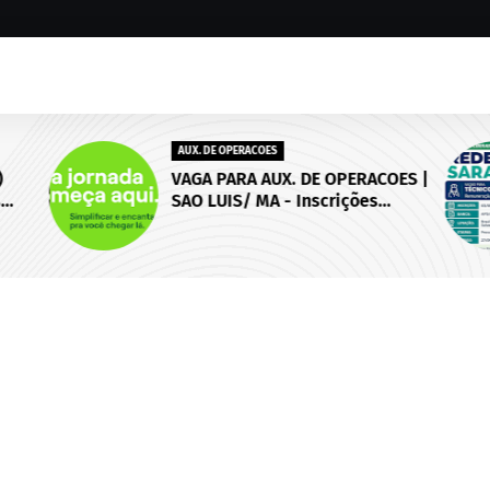
AUX. DE OPERACOES
)
VAGA PARA AUX. DE OPERACOES |
s
SAO LUIS/ MA - Inscrições
 de
abertas até 18 de setembro de
2026.