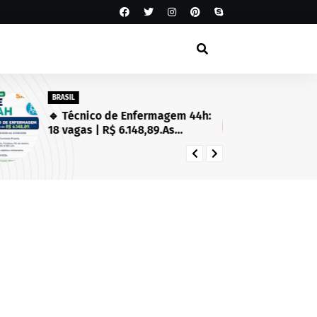
BRASIL
SA
🔹 Técnico de Enfermagem 44h:
Es
18 vagas | R$ 6.148,89.As
Se
inscrições estarão abertas de
in
03/08/2026 a 23/08/2026!