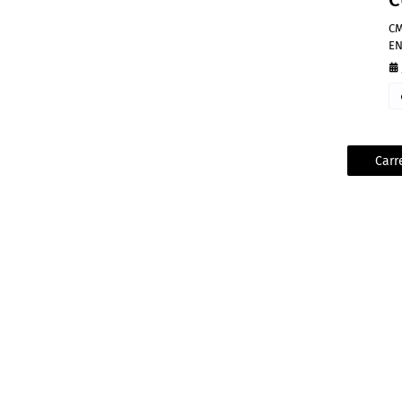
CM
EN
Carr