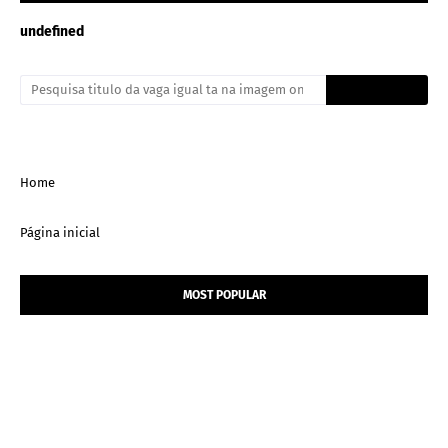
u
n
d
e
f
n
e
d
Home
Página inicial
MOST POPULAR