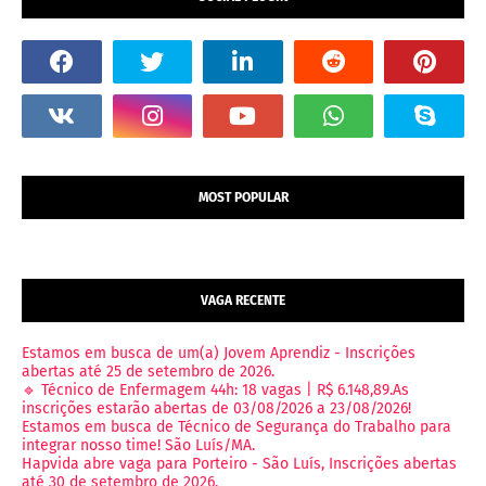
MOST POPULAR
VAGA RECENTE
Estamos em busca de um(a) Jovem Aprendiz - Inscrições
abertas até 25 de setembro de 2026.
🔹 Técnico de Enfermagem 44h: 18 vagas | R$ 6.148,89.As
inscrições estarão abertas de 03/08/2026 a 23/08/2026!
Estamos em busca de Técnico de Segurança do Trabalho para
integrar nosso time! São Luís/MA.
Hapvida abre vaga para Porteiro - São Luís, Inscrições abertas
até 30 de setembro de 2026.