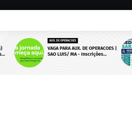
AUX. DE OPERACOES
)
VAGA PARA AUX. DE OPERACOES |
s
SAO LUIS/ MA - Inscrições
 de
abertas até 18 de setembro de
2026.