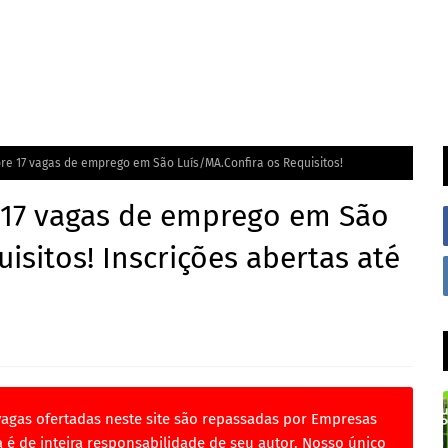
re 17 vagas de emprego em São Luís/MA.Confira os Requisitos!
e 17 vagas de emprego em São
isitos! Inscrições abertas até
vagas ofertadas neste site são repassadas por Empresas
 é de inteira responsabilidade de seu autor. Nosso único