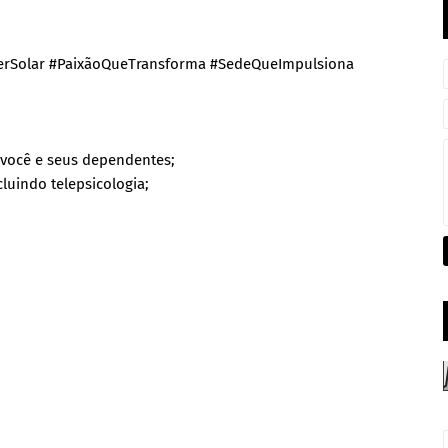
SerSolar #PaixãoQueTransforma #SedeQueImpulsiona
 você e seus dependentes;
luindo telepsicologia;