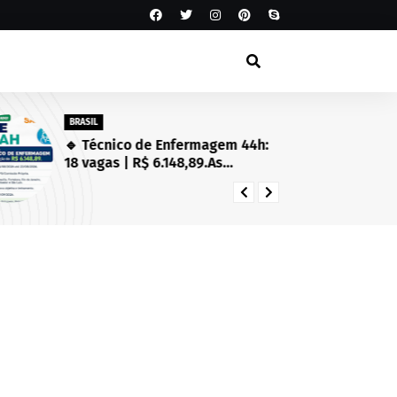
BRASIL
SA
🔹 Técnico de Enfermagem 44h:
Es
18 vagas | R$ 6.148,89.As
Se
inscrições estarão abertas de
in
03/08/2026 a 23/08/2026!