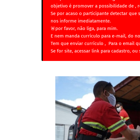
objetivo é promover a possibilidade de ,
Se por acaso o participante detectar que 
nos informe imediatamente.
🚨por favor, não liga, para mim.
E nem manda currículo para e-mail, do no
Tem que enviar currículo , Para o email q
Se for site, acessar link para cadastro, ou