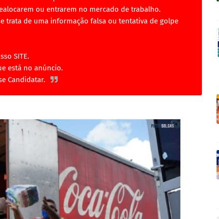
 realocarem ou entrarem no mercado de trabalho.
se trata de uma informação falsa ou tentativa de golpe
sso SITE.
ue está no anúncio.
 se Candidatar.