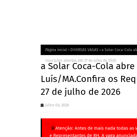
Página inicial
DIVERSAS VAGAS
a Solar Coca-Cola ab
Inscrições abertas até 27 de julho de 2026
a Solar Coca-Cola abr
Luís/MA.Confira os Requ
27 de julho de 2026
julho 03, 2026
🚨
Atenção: Antes de mais nada todas as 
e Representantes de RH. A vaga anunciada