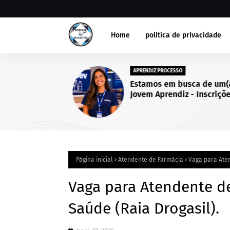
Home
politica de privacidade
APRENDIZ PROCESSO
Estamos em busca de um(a
Jovem Aprendiz - Inscriçõe
abertas até 25 de setembro
2026.
Página inicial
Atendente de Farmácia
Vaga para Aten
Vaga para Atendente de
Saúde (Raia Drogasil).