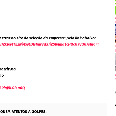
strar no site de seleção da empresa* pelo link abaixo:
2JJZCI6MTEzNjA5MDIsInNvdXJjZSI6Imd1cHlfcG9ydGFsIn0=?
ratriz Ma
ao
89inj5L0lxp0Q
IQUEM ATENTOS A GOLPES.