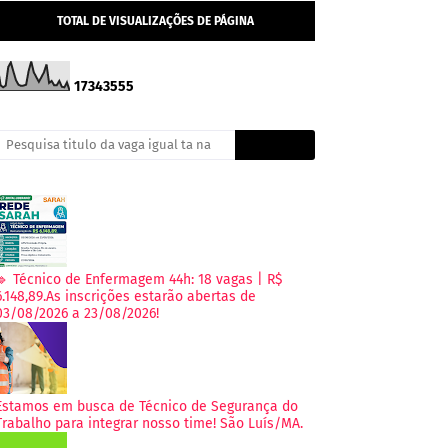
TOTAL DE VISUALIZAÇÕES DE PÁGINA
1
7
3
4
3
5
5
5
🔹 Técnico de Enfermagem 44h: 18 vagas | R$
6.148,89.As inscrições estarão abertas de
03/08/2026 a 23/08/2026!
Estamos em busca de Técnico de Segurança do
Trabalho para integrar nosso time! São Luís/MA.