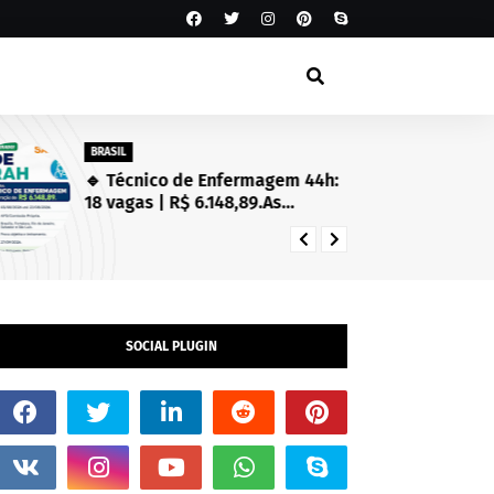
BRASIL
SA
🔹 Técnico de Enfermagem 44h:
Es
18 vagas | R$ 6.148,89.As
Se
inscrições estarão abertas de
in
03/08/2026 a 23/08/2026!
SOCIAL PLUGIN