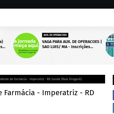
AUX. DE OPERACOES
)
VAGA PARA AUX. DE OPERACOES |
s
SAO LUIS/ MA - Inscrições
 de
abertas até 18 de setembro de
2026.
dente de Farmácia - Imperatriz - RD Saúde (Raia Drogasil).
 Farmácia - Imperatriz - RD