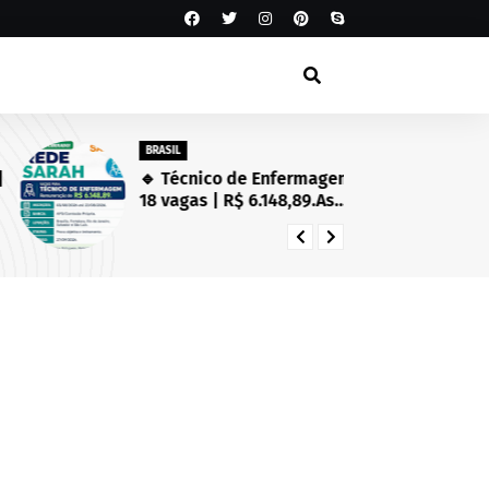
BRASIL
SA
🔹 Técnico de Enfermagem 44h:
Es
18 vagas | R$ 6.148,89.As
Se
inscrições estarão abertas de
in
03/08/2026 a 23/08/2026!