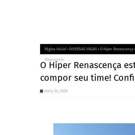
Página inicial
DIVERSAS VAGAS
O Hiper Renascença 
disponíveis:
O Hiper Renascença es
compor seu time! Confi
maio 20, 2026