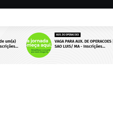
AUX. DE OPERACOES
)
VAGA PARA AUX. DE OPERACOES |
s
SAO LUIS/ MA - Inscrições
 de
abertas até 18 de setembro de
2026.