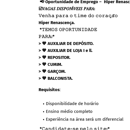
📢 Oportunidade de Emprego – Hiper Renas
☑️𝑉𝐴𝐺𝐴𝑆 𝐷𝐼𝑆𝑃𝑂𝑁Í𝑉𝐸𝐼𝑆 𝑃𝐴𝑅𝐴:
𝚅𝚎𝚗𝚑𝚊 𝚙𝚊𝚛𝚊 𝚘 𝚝𝚒𝚖𝚎 𝚍𝚘 𝚌𝚘𝚛𝚊𝚌̧𝚊̃𝚘
Hiper Renascença.
*𝚃𝙴𝙼𝙾𝚂 𝙾𝙿𝙾𝚁𝚃𝚄𝙽𝙸𝙳𝙰𝙳𝙴
𝙿𝙰𝚁𝙰:*
> 💙 AUXILIAR DE DEPÓSITO.
> 💙 AUXILIAR DE LOJA I e ll.
> 💙 REPOSITOR.
> 💙 CUMIM.
> 💙 GARÇOM.
> 💙 BALCONISTA.
Requisitos
:
Disponibilidade de horário
Ensino médio completo
Experiência na área será um diferencial
*𝙲𝚊𝚗𝚍𝚒𝚍𝚊𝚝𝚎-𝚜𝚎 𝚙𝚎𝚕𝚘 𝚜𝚒𝚝𝚎:*