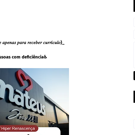
 𝑎𝑝𝑒𝑛𝑎𝑠 𝑝𝑎𝑟𝑎 𝑟𝑒𝑐𝑒𝑏𝑒𝑟 𝑐𝑢𝑟𝑟𝜄́𝑐𝑢𝑙𝑜)_
ssoas com deficiência♿