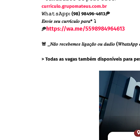
curriculo.grupomateus.com.br
𝚆𝚑𝚊𝚝𝚜𝙰𝚙𝚙: (98) 98496-4613🥏
𝐸𝑛𝑣𝑖𝑒 𝑠𝑒𝑢 𝑐𝑢𝑟𝑟𝜄́𝑐𝑢𝑙𝑜 𝑝𝑎𝑟𝑎* ⤵️
https://wa.me/5598984964613
🥏
🚨 _𝑁𝑎̃𝑜 𝑟𝑒𝑐𝑒𝑏𝑒𝑚𝑜𝑠 𝑙𝑖𝑔𝑎𝑐̧𝑎̃𝑜 𝑜𝑢 𝑎́𝑢𝑑𝑖𝑜 (𝑊𝘩𝑎𝑡𝑠𝐴𝑝𝑝 𝑒
> Todas as vagas também disponíveis para pe