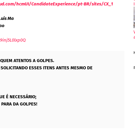
loud.com/hcmUI/CandidateExperience/pt-BR/sites/CX_1
Luís Ma
ao
9inj5L0lxp0Q
IQUEM ATENTOS A GOLPES.
SOLICITANDO ESSES ITENS ANTES MESMO DE
UE É NECESSÁRIO;
 PARA DA GOLPES!