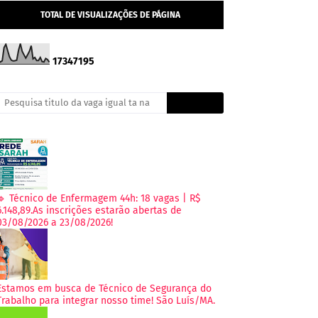
TOTAL DE VISUALIZAÇÕES DE PÁGINA
1
7
3
4
7
1
9
5
🔹 Técnico de Enfermagem 44h: 18 vagas | R$
6.148,89.As inscrições estarão abertas de
03/08/2026 a 23/08/2026!
Estamos em busca de Técnico de Segurança do
Trabalho para integrar nosso time! São Luís/MA.