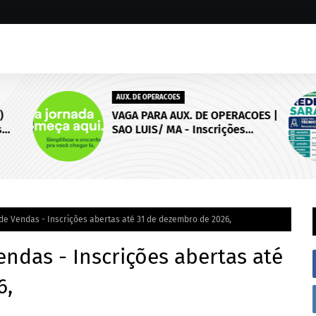
AUX. DE OPERACOES
)
VAGA PARA AUX. DE OPERACOES |
s
SAO LUIS/ MA - Inscrições
 de
abertas até 18 de setembro de
2026.
 de Vendas - Inscrições abertas até 31 de dezembro de 2026,
endas - Inscrições abertas até
6,