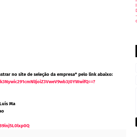
strar no site de seleção da empresa* pelo link abaixo:
ODk3Nywic291cmNlIjoiZ3VweV9wb3J0YWwifQ==?
 Luís Ma
ao
89inj5L0lxp0Q