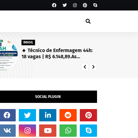
BRASIL
SA
🔹 Técnico de Enfermagem 44h:
Es
18 vagas | R$ 6.148,89.As
Se
inscrições estarão abertas de
in
03/08/2026 a 23/08/2026!
SOCIAL PLUGIN