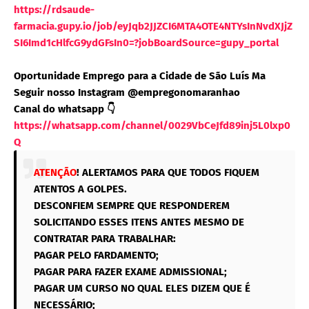
https://rdsaude-
farmacia.gupy.io/job/eyJqb2JJZCI6MTA4OTE4NTYsInNvdXJjZ
SI6Imd1cHlfcG9ydGFsIn0=?jobBoardSource=gupy_portal
Oportunidade Emprego para a Cidade de São Luís Ma
Seguir nosso Instagram @empregonomaranhao
Canal do whatsapp 👇
https://whatsapp.com/channel/0029VbCeJfd89inj5L0lxp0
Q
ATENÇÃO
! ALERTAMOS PARA QUE TODOS FIQUEM
ATENTOS A GOLPES.
DESCONFIEM SEMPRE QUE RESPONDEREM
SOLICITANDO ESSES ITENS ANTES MESMO DE
CONTRATAR PARA TRABALHAR:
PAGAR PELO FARDAMENTO;
PAGAR PARA FAZER EXAME ADMISSIONAL;
PAGAR UM CURSO NO QUAL ELES DIZEM QUE É
NECESSÁRIO;