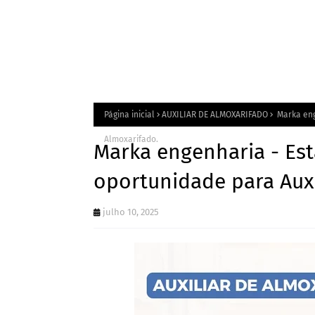
Página inicial
AUXILIAR DE ALMOXARIFADO
Marka eng
Almoxarifado.
Marka engenharia - E
oportunidade para Auxi
julho 10, 2025