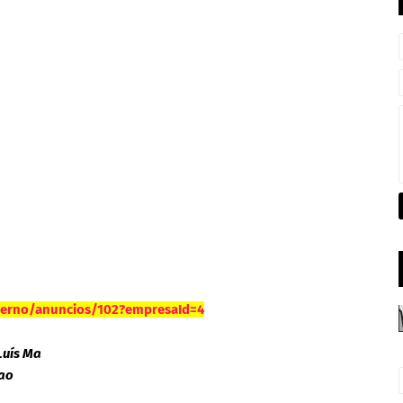
xterno/anuncios/102?empresaId=4
Luís Ma
ao