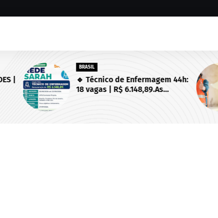
BRASIL
ES |
🔹 Técnico de Enfermagem 44h:
18 vagas | R$ 6.148,89.As
 de
inscrições estarão abertas de
03/08/2026 a 23/08/2026!