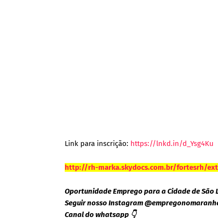
Link para inscrição:
https://lnkd.in/d_Ysg4Ku
http://rh-marka.skydocs.com.br/fortesrh/e
Oportunidade Emprego para a Cidade de São 
Seguir nosso Instagram @empregonomaranh
Canal do whatsapp 👇