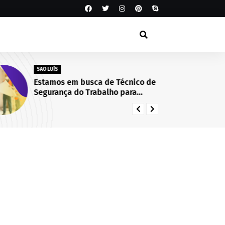
SAO LUÍS
SA
Estamos em busca de Técnico de
Té
Segurança do Trabalho para
La
integrar nosso time! São Luís/MA.