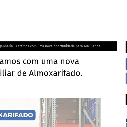
enharia - Estamos com uma nova oportunidade para Auxiliar de
stamos com uma nova
liar de Almoxarifado.