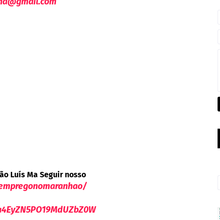
lha@gmail.com
ão Luís Ma Seguir nosso
/empregonomaranhao/
9Va4EyZN5PO19MdUZbZ0W