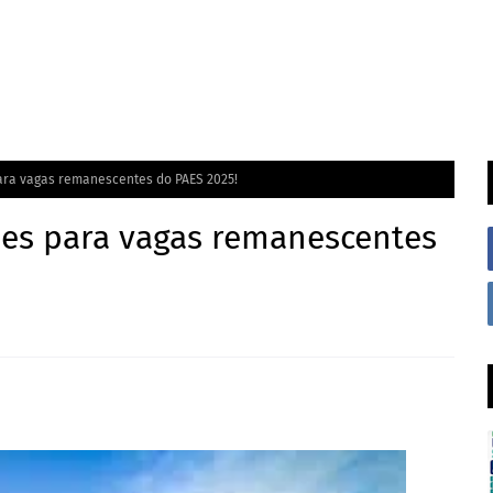
ara vagas remanescentes do PAES 2025!
ões para vagas remanescentes