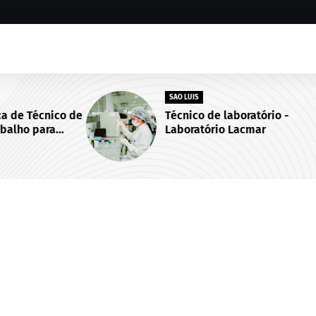
SAO LUIS
co de
Técnico de laboratório -
a
Laboratório Lacmar
ís/MA.