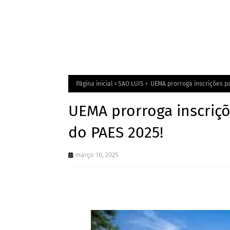
Página inicial
SAO LUIS
UEMA prorroga inscrições p
UEMA prorroga inscriç
do PAES 2025!
março 10, 2025