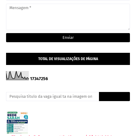
TOTAL DE VISUALIZAÇÕES DE PÁGINA
1
7
3
4
7
2
5
6