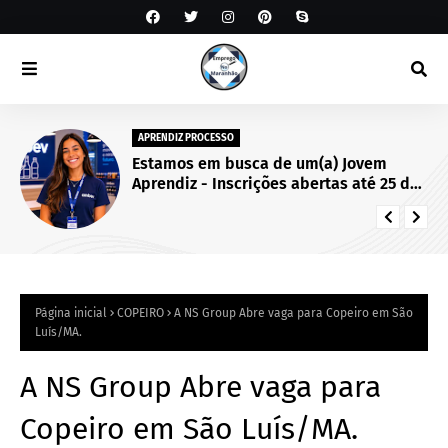
APRENDIZ PROCESSO
Estamos em busca de um(a) Jovem
Aprendiz - Inscrições abertas até 25 de
setembro de 2026.
Página inicial
COPEIRO
A NS Group Abre vaga para Copeiro em São
Luís/MA.
A NS Group Abre vaga para
Copeiro em São Luís/MA.