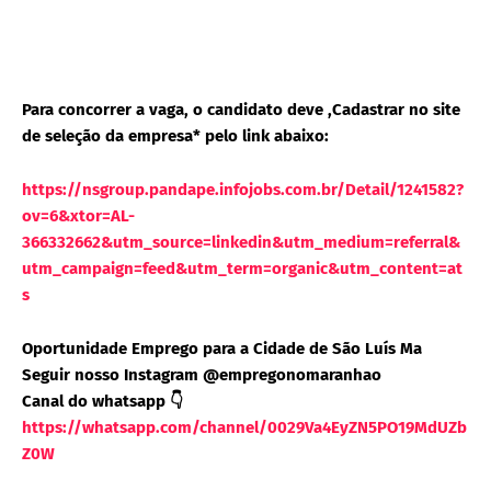
Para concorrer a vaga, o candidato deve ,Cadastrar no site
de seleção da empresa* pelo link abaixo:
https://nsgroup.pandape.infojobs.com.br/Detail/1241582?
ov=6&xtor=AL-
366332662&utm_source=linkedin&utm_medium=referral&
utm_campaign=feed&utm_term=organic&utm_content=at
s
Oportunidade Emprego para a Cidade de São Luís Ma
Seguir nosso Instagram @empregonomaranhao
Canal do whatsapp 👇
https://whatsapp.com/channel/0029Va4EyZN5PO19MdUZb
Z0W