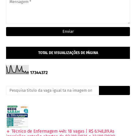
TOTAL DE VISUALIZAÇÕES DE PÁGINA
1
7
3
4
4
3
7
2
🔹 Técnico de Enfermagem 44h: 18 vagas | R$ 6.148,89.As