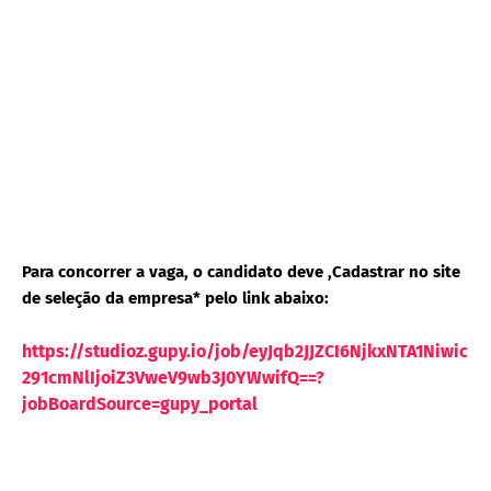
Para concorrer a vaga, o candidato deve ,Cadastrar no site
de seleção da empresa* pelo link abaixo:
https://studioz.gupy.io/job/eyJqb2JJZCI6NjkxNTA1Niwic
291cmNlIjoiZ3VweV9wb3J0YWwifQ==?
jobBoardSource=gupy_portal