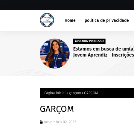
Home
politica de privacidade
APRENDIZ PROCESSO
Estamos em busca de um(a
Jovem Aprendiz - Inscriçõe
abertas até 25 de setembro
2026.
Página inicial
garçom
GARÇOM
GARÇOM
novembro 02, 2022