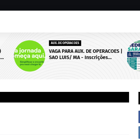
AUX. DE OPERACOES
)
VAGA PARA AUX. DE OPERACOES |
s
SAO LUIS/ MA - Inscrições
 de
abertas até 18 de setembro de
2026.