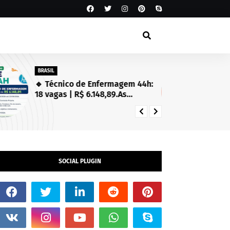
BRASIL
SA
🔹 Técnico de Enfermagem 44h:
Es
18 vagas | R$ 6.148,89.As
Se
inscrições estarão abertas de
in
03/08/2026 a 23/08/2026!
SOCIAL PLUGIN